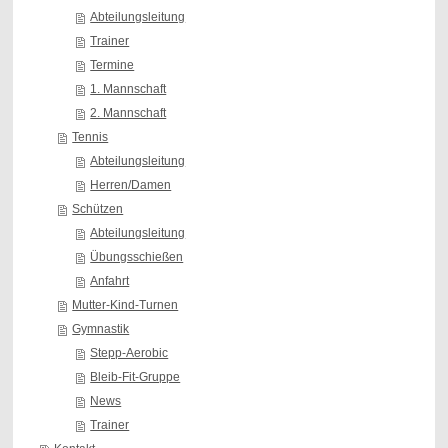
Abteilungsleitung
Trainer
Termine
1. Mannschaft
2. Mannschaft
Tennis
Abteilungsleitung
Herren/Damen
Schützen
Abteilungsleitung
Übungsschießen
Anfahrt
Mutter-Kind-Turnen
Gymnastik
Stepp-Aerobic
Bleib-Fit-Gruppe
News
Trainer